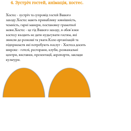
4. Зустріч гостей, анімація, хостес.
Хостес - зустріч та супровід гостей Вашого
заходу.
Хостес мають привабливу зовнішність,
чемність, гарні манери, постановку грамотної
мови.
Хостес - це гід Вашого заходу, в обов'язки
хостесу входить не дати нудьгувати гостям, які
звикли до розкоші та уваги.
Коло організацій та
підприємств які потребують послуг - Хостеса досить
широке - готелі, ресторани, клуби, розважальні
центри, виставки, презентації, аеропорти, заклади
культури.