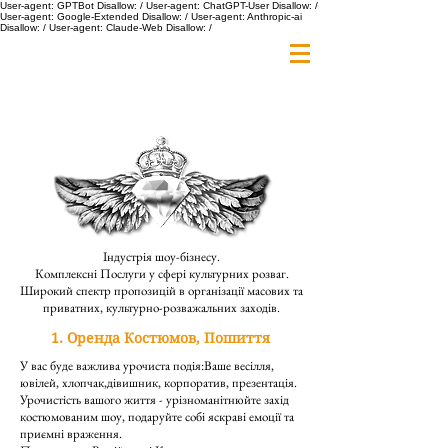
User-agent: GPTBot Disallow: / User-agent: ChatGPT-User Disallow: /
User-agent: Google-Extended Disallow: / User-agent: Anthropic-ai
Disallow: / User-agent: Claude-Web Disallow: /
Індустрія шоу-бізнесу.
Комплексні Послуги у сфері культурних розваг.
Широкий спектр пропозицій в організації масових та
приватних, культурно-розважальних заходів.
1. Оренда Костюмов, Пошиття
У вас буде важлива урочиста подія:
Ваше весілля,
ювілей, хлопчак,
дівишник,
корпоратив, презентація.
Урочистість вашого життя - урізноманітнюйте захід
костюмованим шоу, подаруйте собі яскраві емоції та
приємні враження.