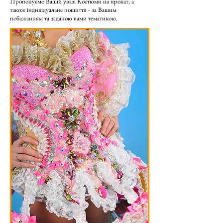
Пропонуємо Вашій увазі Костюми на прокат, а
також індивідуальне пошиття - за Вашим
побажанням та заданою вами тематикою.